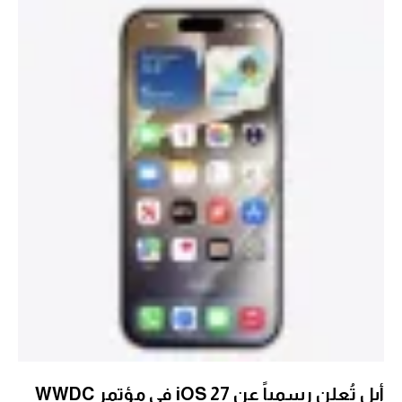
أبل تُعلن رسمياً عن iOS 27 في مؤتمر WWDC