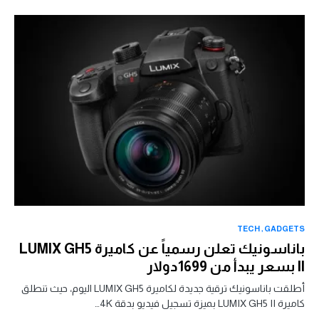
TECH
GADGETS
باناسونيك تعلن رسمياً عن كاميرة LUMIX GH5
II بسعر يبدأ من 1699دولار
أطلقت باناسونيك ترقية جديدة لكاميرة LUMIX GH5 اليوم، حيث تنطلق
كاميرة LUMIX GH5 II بميزة تسجيل فيديو بدقة 4K…