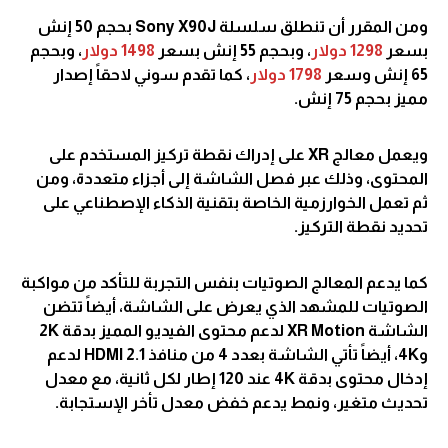
ومن المقرر أن تنطلق سلسلة Sony X90J بحجم 50 إنش
بسعر
1298 دولار
، وبحجم 55 إنش بسعر
1498 دولار
، وبحجم
65 إنش وسعر
1798 دولار
، كما تقدم سوني لاحقاً إصدار
مميز بحجم 75 إنش.
ويعمل معالج XR على إدراك نقطة تركيز المستخدم على
المحتوى، وذلك عبر فصل الشاشة إلى أجزاء متعددة، ومن
ثم تعمل الخوارزمية الخاصة بتقنية الذكاء الإصطناعي على
تحديد نقطة التركيز.
كما يدعم المعالج الصوتيات بنفس التجربة للتأكد من مواكبة
الصوتيات للمشهد الذي يعرض على الشاشة، أيضاً تتضن
الشاشة XR Motion لدعم محتوى الفيديو المميز بدقة 2K
و4K، أيضاً تأتي الشاشة بعدد 4 من منافذ HDMI 2.1 لدعم
إدخال محتوى بدقة 4K عند 120 إطار لكل ثانية، مع معدل
تحديث متغير، ونمط يدعم خفض معدل تأخر الإستجابة.