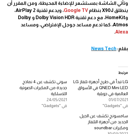
وتأتي الشاشة بمستشعر للإضاءة المحيطة، ومن المقرر أن
ينطلق X90J بنظام
Google TV
، ويدعم تقنية AirPlay 2،
وHomeKit، مع دعم تقنية Dolby Vision HDR و Dolby
Atmos، كما تدعم مساعد جوجل الإفتراضي، ومساعد
.
Alexa
بقلم:
News Tech
مرتبط
LG تبدأ في طرح أجهزة تلفاز LG
سوني تكشف عن 4 نماذج
QNED Mini LED في الأسواق
جديدة من المكبرات الصوتية
العالمية في جويلية
اللاسلكية
24/05/2021
01/07/2021
في "Gadgets"
في "Gadgets"
سامسونج تكشف عن الجيل
الجديد من أجهزة التلفاز
ومكبرات soundbar
30/03/2022