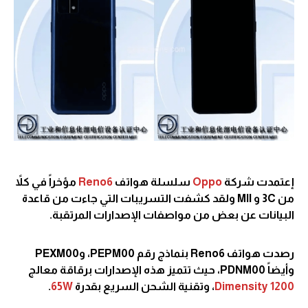
إعتمدت شركة
Oppo
سلسلة هواتف
Reno6
مؤخراً في كلاً
من 3C و MII ولقد كشفت التسريبات التي جاءت من قاعدة
البيانات عن بعض من مواصفات الإصدارات المرتقبة.
رصدت هواتف Reno6 بنماذج رقم PEPM00، وPEXM00
وأيضاً PDNM00، حيث تتميز هذه الإصدارات برقاقة معالج
Dimensity 1200
، وتقنية الشحن السريع بقدرة
65W
.