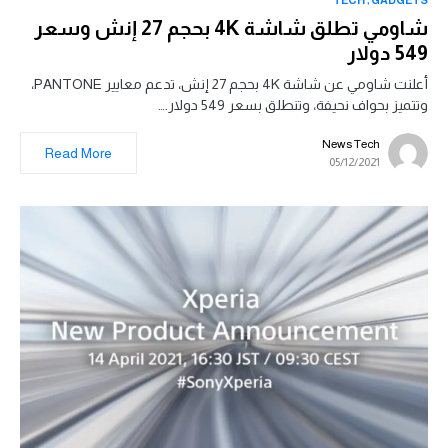
شاومي تطلق شاشة 4K بحجم 27 إنش وسعر
549 دولار
أعلنت شاومي عن شاشة 4K بحجم 27 إنش، تدعم معايير PANTONE،
وتتميز بحواف نحيفة، وتنطلق بسعر 549 دولار.…
News Tech
Read More
05/12/2021