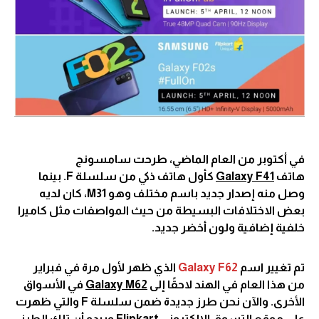
في أكتوبر من العام الماضي، طرحت سامسونج
هاتف
Galaxy F41
كأول هاتف ذكي من سلسلة F. بينما
وصل منه إصدار جديد باسم مختلف وهو M31، كان لديه
بعض الاختلافات البسيطة من حيث المواصفات مثل كاميرا
خلفية إضافية ولون أخضر جديد.
تم تغيير اسم
Galaxy F62
الذي ظهر لأول مرة في فبراير
من هذا العام في الهند لاحقًا إلى
Galaxy M62
في الأسواق
الأخرى. والآن نحن طرز جديدة ضمن سلسلة F والتي ظهرت
على موقع التسوق الإلكتروني
Flipkart
ويبدو أن تلك الطرز