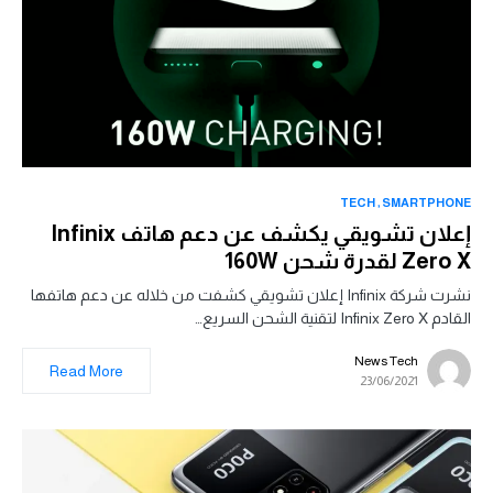
TECH
SMARTPHONE
إعلان تشويقي يكشف عن دعم هاتف Infinix
Zero X لقدرة شحن 160W
نشرت شركة Infinix إعلان تشويقي كشفت من خلاله عن دعم هاتفها
القادم Infinix Zero X لتقنية الشحن السريع…
News Tech
Read More
23/06/2021