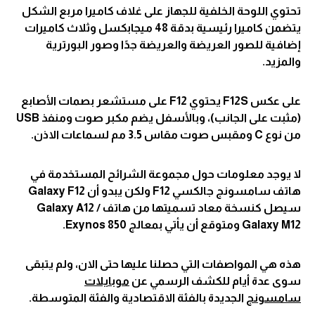
تحتوي اللوحة الخلفية للجهاز على غلاف كاميرا مربع الشكل
يتضمن كاميرا رئيسية بدقة 48 ميجابكسل وثلاث كاميرات
إضافية للصور العريضة والعريضة جدًا وصور البورترية
والمزيد.
على عكس F12S يحتوي F12 على مستشعر بصمات الأصابع
(مثبت على الجانب)، وبالأسفل يضم مكبر صوت ومنفذ USB
من نوع C ومقبس صوت مقاس 3.5 مم لسماعات الاذن.
لا يوجد معلومات حول مجموعة الشرائح المستخدمة في
هاتف سامسونج جالكسي F12 ولكن يبدو أن Galaxy F12
سيصل كنسخة معاد تسميتها من هاتف Galaxy A12 /
Galaxy M12 ومتوقع أن يأتي بمعالج Exynos 850.
هذه هي المواصفات التي حصلنا عليها حتى الان، ولم يتبقى
سوى عدة أيام للكشف الرسمي عن
موبايلات
سامسونج
الجديدة بالفئة الاقتصادية والفئة المتوسطة.