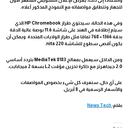
واستنادًا إلى ذلك، يعرض الإعلان التشويقي المظهر الأول
للجهاز وتتطابق مواصفاته مع النموذج المذكور أعلاه.
وفي هذه الحالة، سيحتوي طراز HP Chromebook الذي
سيتم إطلاقه في الهند على شاشة 11.6 بوصة عالية الدقة
بدقة 1366 × 768 تمامًا مثل طراز الولايات المتحدة. ويمكن أن
يكون أقصى سطوع للشاشة 220 nits.
ومن الداخل سيعمل بمعالج MediaTek 8183 بتردد أساسي
2.0 جيجاهرتز مع ذاكرة تخزين مؤقت L2 بسعة 2 ميجابايت.
على أي حال، سنعرف كل شيء بخصوص المواصفات
والأسعار الرسمية في 8 أبريل.
بقلم:
News Tech