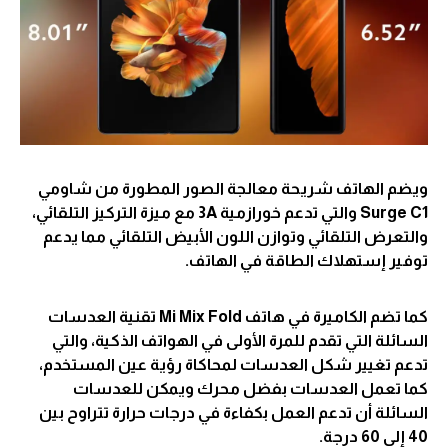
ويضم الهاتف شريحة معالجة الصور المطورة من شاومي
Surge C1 والتي تدعم خورازمية 3A مع ميزة التركيز التلقائي،
والتعرض التلقائي وتوازن اللون الأبيض التلقائي مما يدعم
توفير إستهلاك الطاقة في الهاتف.
كما تضم الكاميرة في هاتف Mi Mix Fold تقنية العدسات
السائلة التي تقدم للمرة الأولى في الهواتف الذكية، والتي
تدعم تغيير شكل العدسات لمحاكاة رؤية عين المستخدم،
كما تعمل العدسات بفضل محرك ويمكن للعدسات
السائلة أن تدعم العمل بكفاءة في درجات حرارة تتراوح بين
40 إلى 60 درجة.