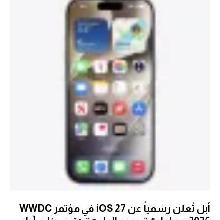
أبل تُعلن رسمياً عن iOS 27 في مؤتمر WWDC