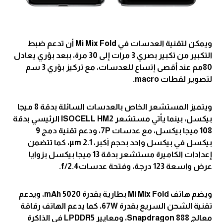
ويمكن لتقنية العدسات في Mi Mix Fold أن تدعم ضبط
التكبير من تكبير بصري 3 مرات إلى 30 مرة، ببعد بؤري يعادل
80مم عند أقصى إتساع للعدسات، مع تركيز بؤري 3 سم
لتصوير لقطات macro.
ويتميز المستشعر الخاص بالعدسات السائلة بدقة 8 ميجا
بيكسل، بينما يأتي مستشعر ISOCELL HM2 الرئيسي بدقة
108 ميجا بيكسل، مع عدسات 7P، ودعم تقنية دمج 9
بيكسل في بيكسل واحد بحجم أكبر، 2.1 µm، كما تتضمن
إعدادات الكاميرة مستشعر بدقة 13 ميجا بيكسل بزوايا
عرض واسعة 123 درجة، وفتحة عدساتf/2.4.
ويضم هاتف Mi Mix Fold بطارية بقدرة 5020 mAh، ويدعم
تقنية الشحن السريع بقدرة 67W، كما يدعم الهاتف رقاقة
معالج Snapdragon 888، ومعايير LPDDR5 في الذاكرة