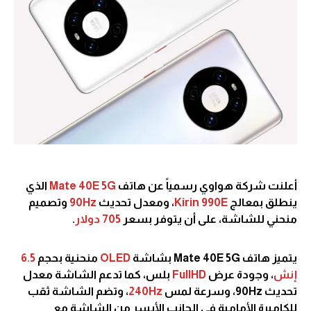
أعلنت شركة هواوي رسمياً عن هاتف
Mate 40E 5G
الذي
ينطلق بمعالج
Kirin 990E
، ومعدل تحديث
90Hz
وتصميم
منحني للشاشة، على أن يتوفر بسعر
705 دولار
.
يتميز هاتف Mate 40E 5G بشاشة
OLED
منحنية بحجم
6.5
إنش
، وجودة عرض
FullHD
بلس، كما تدعم الشاشة معدل
تحديث 90Hz، وسرعة لمس
240Hz
، وتضم الشاشة ثقب
للكاميرة الأمامية في الجانب الأيسر من الشاشة مع