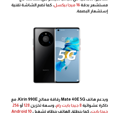
مستشعر بدقة
16 ميجا بيكسل
، كما تضم الشاشة تقنية
إستشعار البصمة.
ويدعم هاتف Mate 40E 5G رقاقة معالج Kirin 990E، مع
ذاكرة عشوائية
8 جيجا بايت رام
، وسعة تخزين
128
أو
256
جيجا بايت
، كما ينطلق الهاتف بنظام تشغيل
Android 10