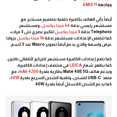
وواجهة
EMUI 11
.
أيضاً يأتي الهاتف بكاميرة خلفية بتصميم مستدير مع
مستشعر رئيسي بدقة
64 ميجا بيكسل
، ومستشعر
Telephoto بدقة
8 ميجا بيكسل
لتكبير بصري حتى 3 مرات،
كما تتضمن الإعدادات مستشعر بدقة
16 ميجا بيكسل
بزوايا
عرض واسعة والذي يدعم أيضاً تصوير Macro عند 2.5سم.
كما تضم إعدادات الكاميرة مستشعر للتركيز التلقائي بالليزر،
كما يظهر شعار
LEICA
في منتصف إعدادات الكاميرة،
ويدعم هاتف Mate 40E 5G بطارية بقدرة
4200 mAh
، مع
منفذ USB-C للشحن، وتقنية الشحن السريع بقدرة
40W
،
كما يدعم الشحن اللاسلكي أيضاً بقدرة 40W.