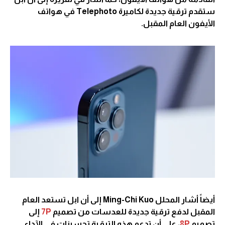
ستقدم ترقية جديدة لكاميرة Telephoto في هواتف
الأيفون العام المقبل.
أيضاً أشار المحلل Ming-Chi Kuo إلى أن ابل تستعد العام
المقبل لدفع ترقية جديدة للعدسات من تصميم
7P
إلى
تصميم
8P
، على أن تدعم هذه الترقية تحسينات في الآداء