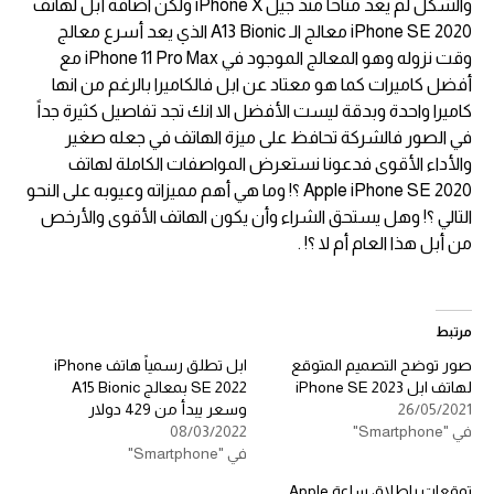
والشكل لم يعد متاحاً منذ جيل iPhone X ولكن اضافة أبل لهاتف
iPhone SE 2020 معالج الـ A13 Bionic الذي يعد أسرع معالج
وقت نزوله وهو المعالج الموجود في iPhone 11 Pro Max مع
أفضل كاميرات كما هو معتاد عن ابل فالكاميرا بالرغم من انها
كاميرا واحدة وبدقة ليست الأفضل الا انك تجد تفاصيل كثيرة جداً
في الصور فالشركة تحافظ على ميزة الهاتف في جعله صغير
والأداء الأقوى فدعونا نستعرض المواصفات الكاملة لهاتف
Apple iPhone SE 2020 ؟! وما هي أهم مميزاته وعيوبه على النحو
التالي ؟! وهل يستحق الشراء وأن يكون الهاتف الأقوى والأرخص
من أبل هذا العام أم لا ؟! .
مرتبط
صور توضح التصميم المتوقع
ابل تطلق رسمياً هاتف iPhone
لهاتف ابل iPhone SE 2023
SE 2022 بمعالج A15 Bionic
26/05/2021
وسعر يبدأ من 429 دولار
في "Smartphone"
08/03/2022
في "Smartphone"
توقعات بإطلاق ساعة Apple