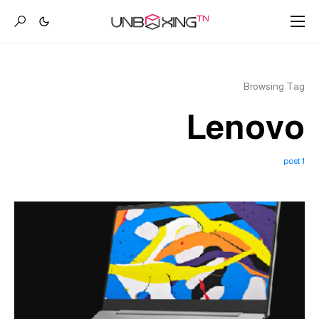
Browsing Tag
Lenovo
1 post