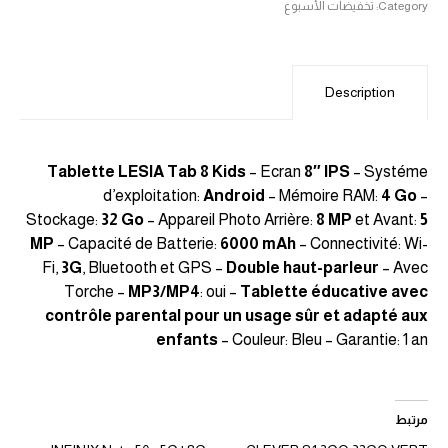
Category:
تخفيضات الأسبوع
Description
Tablette LESIA Tab 8 Kids
– Ecran
8″ IPS
– Systéme
d’exploitation:
Android
– Mémoire RAM:
4 Go
–
Stockage:
32 Go
– Appareil Photo Arrière:
8 MP
et Avant:
5
MP
– Capacité de Batterie:
6000 mAh
– Connectivité: Wi-
Fi,
3G
, Bluetooth et GPS –
Double haut-parleur
– Avec
Torche –
MP3/MP4
: oui –
Tablette éducative avec
contrôle parental pour un usage sûr et adapté aux
enfants
– Couleur: Bleu – Garantie: 1 an
مرتبط