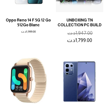
Oppo Reno 14 F 5G 12 Go
UNBOXING TN
512Go Blanc
COLLECTION PC BUILD
1,999.00
د.ت
1,947.00
د.ت
1,799.00
د.ت