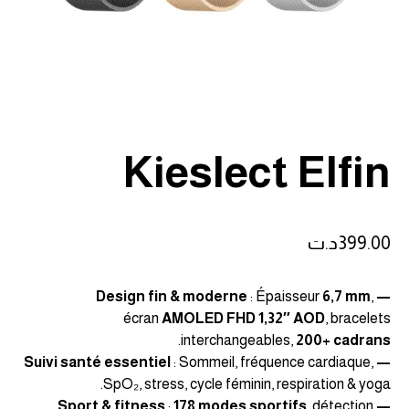
Kieslect Elfin
399.00
د.ت
: Épaisseur
6,7 mm
,
— Design fin & moderne
écran
AMOLED FHD 1,32″ AOD
, bracelets
.
interchangeables,
200+ cadrans
: Sommeil, fréquence cardiaque,
— Suivi santé essentiel
SpO₂, stress, cycle féminin, respiration & yoga.
:
178 modes sportifs
, détection
— Sport & fitness