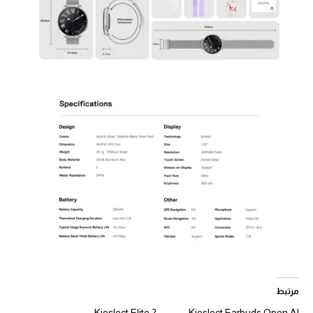
مرتبط
Kieslect Elite 2
Kieslect Earbuds Open AI