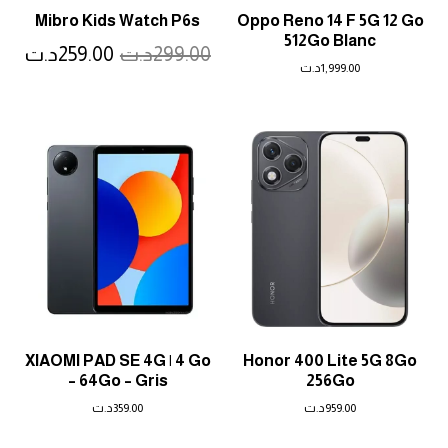
Mibro Kids Watch P6s
Oppo Reno 14 F 5G 12 Go
512Go Blanc
299.00
د.ت
259.00
د.ت
1,999.00
د.ت
XIAOMI PAD SE 4G | 4 Go
Honor 400 Lite 5G 8Go
– 64Go – Gris
256Go
959.00
د.ت
359.00
د.ت