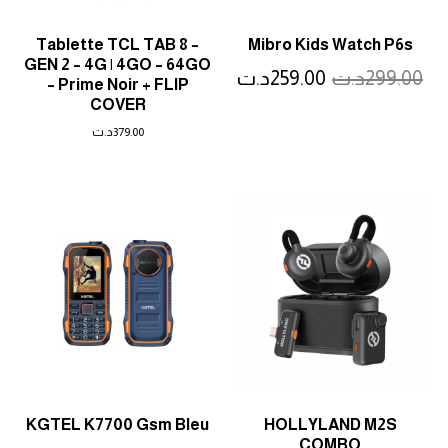
Tablette TCL TAB 8 –
Mibro Kids Watch P6s
GEN 2 – 4G | 4GO – 64GO
299.00
د.ت
259.00
د.ت
– Prime Noir + FLIP
COVER
379.00
د.ت
KGTEL K7700 Gsm Bleu
HOLLYLAND M2S
COMBO