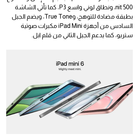
500 nit، ونطاق لوني واسع P3، كما تأتي الشاشة
بطبقة مضادة للتوهج، وTrue Tone، ويضم الجيل
السادس من أجهزة iPad Mini مكبرات صوتية
ستريو، كما يدعم الجيل الثاني من قلم ابل.