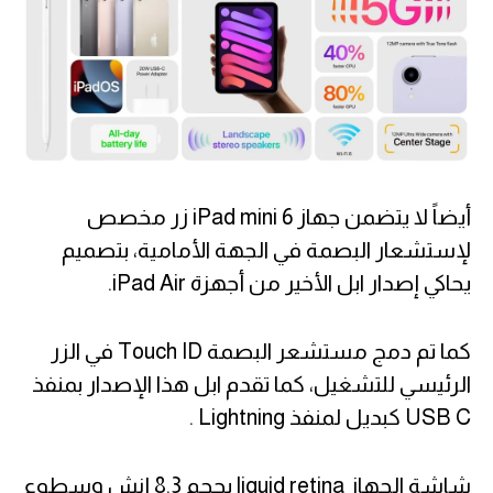
أيضاً لا يتضمن جهاز iPad mini 6 زر مخصص
لإستشعار البصمة في الجهة الأمامية، بتصميم
يحاكي إصدار ابل الأخير من أجهزة iPad Air.
كما تم دمج مستشعر البصمة Touch ID في الزر
الرئيسي للتشغيل، كما تقدم ابل هذا الإصدار بمنفذ
USB C كبديل لمنفذ Lightning .
شاشة الجهاز liquid retina بحجم 8.3 إنش وسطوع